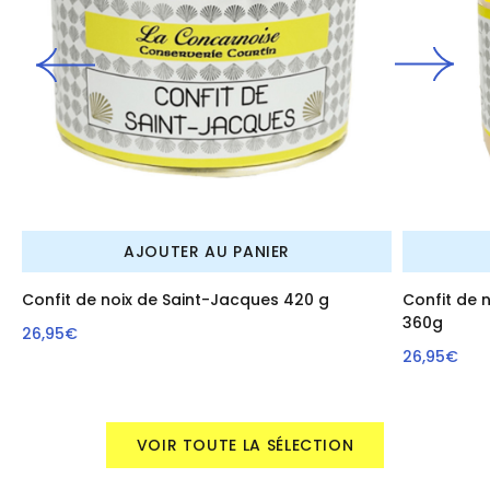
AJOUTER AU PANIER
Confit de noix de Saint-Jacques 420 g
Confit de 
360g
26,95€
26,95€
VOIR TOUTE LA SÉLECTION