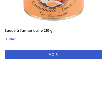
Sauce à l'armoricaine 210 g
So
3,30€
5,
VOIR