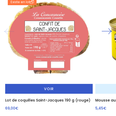
Existe en lot
VOIR
Lot de coquilles Saint-Jacques 190 g (rouge)
Mousse au 
69,00€
5,45€