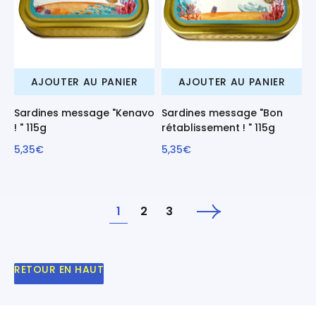
AJOUTER AU PANIER
AJOUTER AU PANIER
Sardines message "Kenavo
Sardines message "Bon
! " 115g
rétablissement ! " 115g
5,35€
5,35€
1
2
3
Suivant
RETOUR EN HAUT