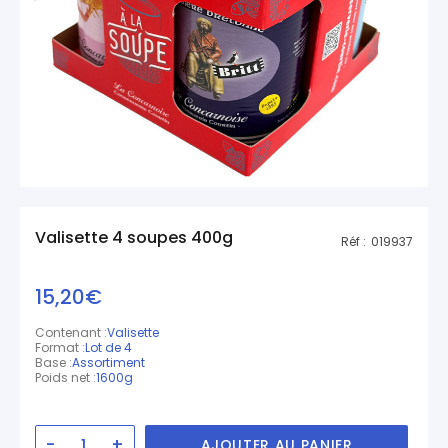
Valisette 4 soupes 400g
Réf :
019937
15,20€
Contenant :
Valisette
Format :
Lot de 4
Base :
Assortiment
Poids net :
1600g
-
+
AJOUTER AU PANIER