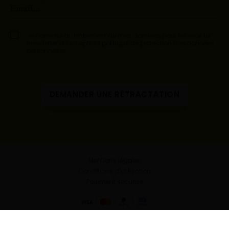
Je consens au traitement de mes données pour recevoir la
newsletter et accepte la politique de protection des données
personnelles.
DEMANDER UNE RÉTRACTATION
Mentions légales
Conditions d'utilisation
Paiement sécurisé