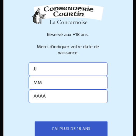
4,60€
Type :
Cidre
Contenance :
75cl
Réservé aux +18 ans.
-
+
AJOUTER AU PANIER
Merci d’indiquer votre date de
naissance.
Livraison rapide
Livraison sous 4 jours
Description produit
J’AI PLUS DE 18 ANS
Découvrez le cidre artisanal de Bretagne sélectionné par