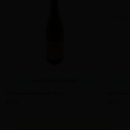
AJOUTER AU PANIER
Cidre Kerné demi sec 75 CL
Cidre Kern
4,60€
4,60€