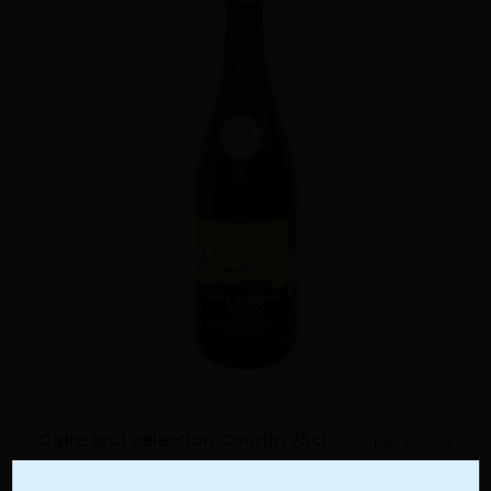
Cidre Brut sélection Courtin 75cl
Réf :
005165