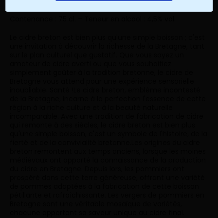
la conserverie Courtin.
Contenance : 75 cl. – Teneur en alcool : 4,5% vol.
Le cidre breton est bien plus qu'une simple boisson ; c'est
une invitation à découvrir la richesse de la Bretagne, tant
sur le plan culturel que gustatif. Que vous soyez un
amateur de cidre averti ou que vous souhaitiez
simplement goûter à la tradition bretonne, le cidre de
Bretagne vous attend pour une expérience sensorielle
inoubliable. Santé !Le cidre breton, emblème incontesté
de la Bretagne, incarne à la perfection l'essence de cette
région à la riche culture et à la beauté naturelle
incomparable. Avec une tradition de fabrication de cidre
qui remonte à des siècles, le cidre breton est bien plus
qu'une simple boisson, c'est un symbole de l'histoire, de la
fierté et de la convivialité bretonne.Les origines du cidre
breton remontent aux temps anciens, lorsque les moines
médiévaux ont apporté la connaissance de la production
du cidre en Bretagne. Depuis lors, les pommiers ont
prospéré dans cette terre généreuse, offrant une variété
de pommes adaptées à la fabrication de cette boisson
pétillante et rafraîchissante. Les vergers de pommiers en
Bretagne sont une véritable mosaïque de variétés,
chacune apportant sa saveur unique au cidre final.