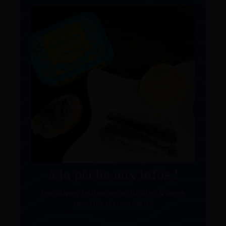
à la pêche aux infos !
Découvrez toutes nos actualités & idées
recettes du moment !