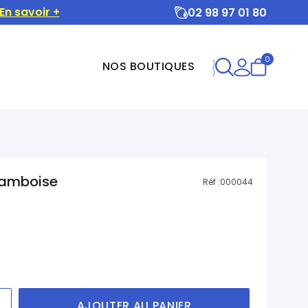
En savoir +
02 98 97 01 80
0
NOS BOUTIQUES
ramboise
Réf :
000044
AJOUTER AU PANIER