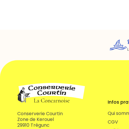
L
Infos pra
Qui somm
Conserverie Courtin
Zone de Kerouel
CGV
29910 Trégunc