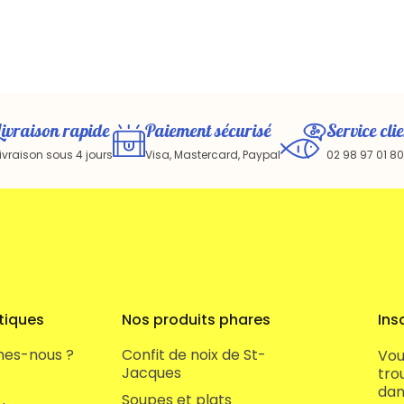
Livraison rapide
Paiement sécurisé
Service clie
ivraison sous 4 jours
Visa, Mastercard, Paypal
02 98 97 01 80
tiques
Nos produits phares
Ins
es-nous ?
Confit de noix de St-
Vou
Jacques
tro
dans
Soupes et plats