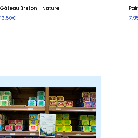
Gâteau Breton - Nature
Pai
13,50€
7,9
AJOUTER AU PANIER