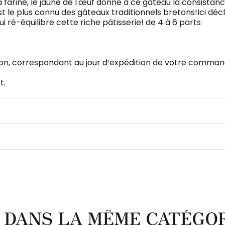
a farine, le jaune de l'œuf donne à ce gâteau la consistan
t le plus connu des gâteaux traditionnels bretons!Ici décl
ui ré-équilibre cette riche pâtisserie! de 4 à 6 parts
sson, correspondant au jour d’expédition de votre comman
t.
 DANS LA MÊME CATÉGOR