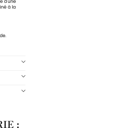
ce d'une
iné à la
de.
IE :