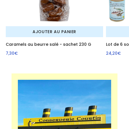
AJOUTER AU PANIER
Caramels au beurre salé - sachet 230 G
Lot de 6 s
7,30€
24,20€