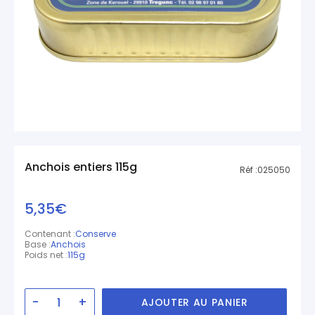
Anchois entiers 115g
Réf :
025050
5,35€
Contenant :
Conserve
Base :
Anchois
Poids net :
115g
-
+
AJOUTER AU PANIER