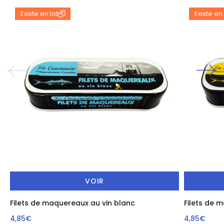
Existe en lot
Existe en 
VOIR
Filets de maquereaux au vin blanc
Filets de 
4,85€
4,85€