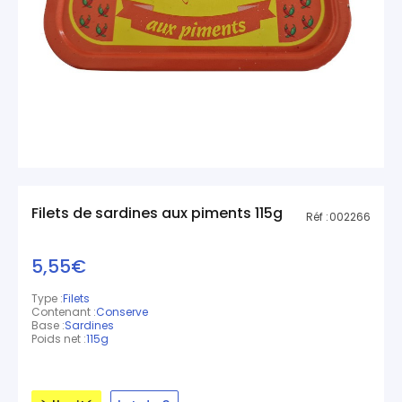
Filets de sardines aux piments 115g
Réf :
002266
5,55€
Type :
Filets
Contenant :
Conserve
Base :
Sardines
Poids net :
115g