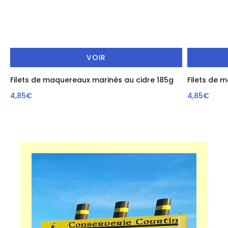
VOIR
Filets de maquereaux marinés au cidre 185g
Filets de 
4,85€
4,85€