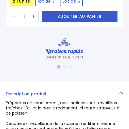
à l'unité
lot de 3
Lot de 6
-
+
AJOUTER AU PANIER
Livraison rapide
Livraison sous 4 jours
Description produit
Préparées artisanalement, nos sardines sont travaillées
fraîches. L'ail et le basilic redonnent ici toute sa saveur à
ce poisson.
Découvrez l'excellence de la cuisine méditerranéenne
avec nos succulentes sardines à l'huile d'olive vierge