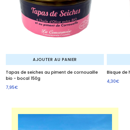
AJOUTER AU PANIER
Tapas de seiches au piment de cornouaille
Bisque de
bio - bocal 150g
4,30€
7,95€