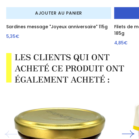
AJOUTER AU PANIER
Sardines message "Joyeux anniversaire" 115g
Filets de 
185g
5,35€
4,85€
LES CLIENTS QUI ONT
ACHETÉ CE PRODUIT ONT
ÉGALEMENT ACHETÉ :