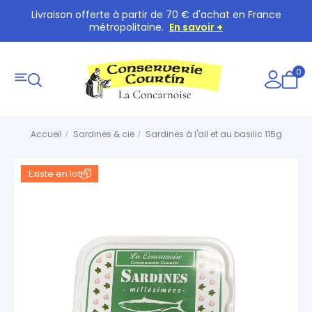
Livraison offerte à partir de 70 € d'achat en France
métropolitaine.
En savoir +
0
Accueil
Sardines & cie
Sardines à l'ail et au basilic 115g
Existe en lot