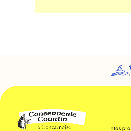
L
Infos pra