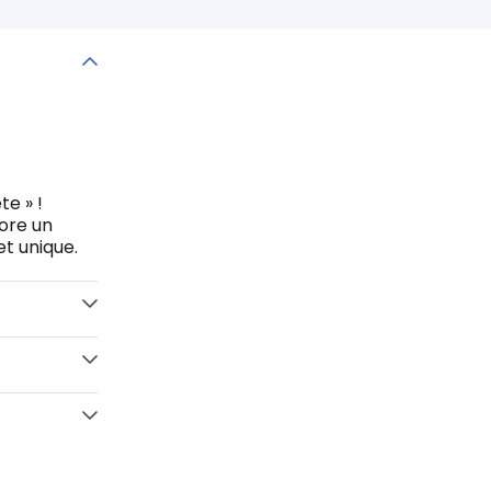
e » !
bore un
t unique.