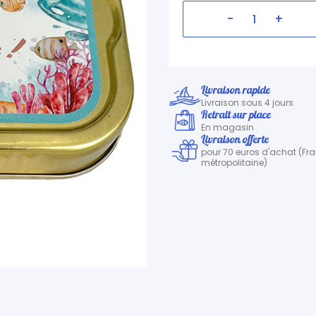
-
+
Livraison rapide
Livraison sous 4 jours
Retrait sur place
En magasin
Livraison offerte
pour 70 euros d'achat (Fr
métropolitaine)