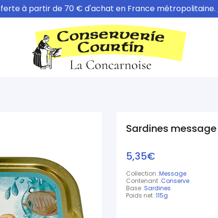
fferte à partir de 70 € d'achat en France métropolitaine.
Sardines message "
5,35€
Collection :
Message
Contenant :
Conserve
Base :
Sardines
Poids net :
115g