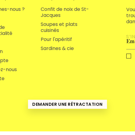
es-nous ?
Confit de noix de St-
Vou
Jacques
tro
dans
Soupes et plats
 de
cuisinés
ialité
Pour l'apéritif
Sardines & cie
on
pte
z-nous
te
DEMANDER UNE RÉTRACTATION