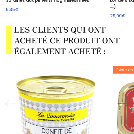
Sardines aux piments 115g millésimées
Lot de 6 s
....)
5,35€
29,00€
LES CLIENTS QUI ONT
ACHETÉ CE PRODUIT ONT
ÉGALEMENT ACHETÉ :
Existe en 