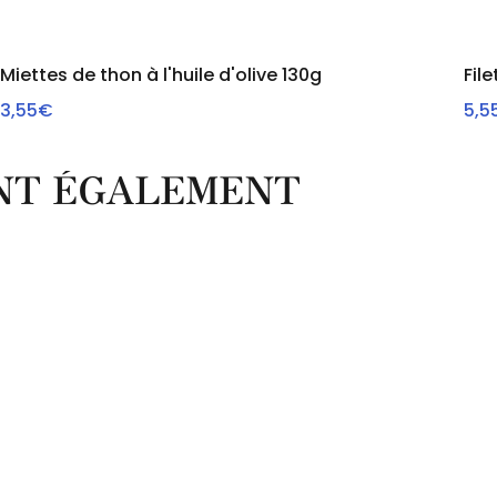
Miettes de thon à l'huile d'olive 130g
Fil
3,55€
5,5
VOIR
ONT ÉGALEMENT