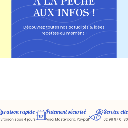
À LA PÊCHE
AUX INFOS !
Découvrez toutes nos actualités & idées
recettes du moment !
Livraison rapide
Paiement sécurisé
Service clie
ivraison sous 4 jours
Visa, Mastercard, Paypal
02 98 97 01 80