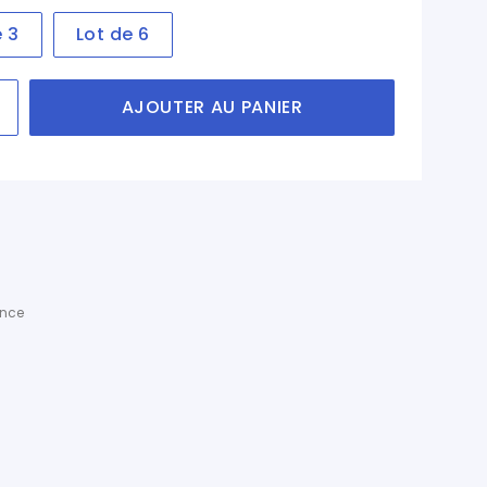
e 3
Lot de 6
AJOUTER AU PANIER
ance