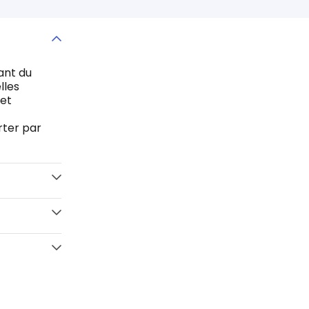
ant du
lles
 et
rter par