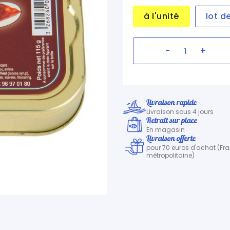
à l'unité
lot d
-
+
Livraison rapide
Livraison sous 4 jours
Retrait sur place
En magasin
Livraison offerte
pour 70 euros d'achat (Fr
métropolitaine)