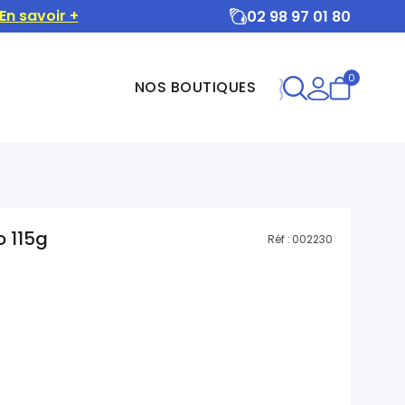
En savoir +
02 98 97 01 80
0
NOS BOUTIQUES
o 115g
Réf :
002230