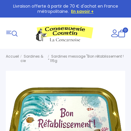
Livraison offerte à partir de 70 € d'achat en France
métropolitaine.
En savoir +
0
Accueil
Sardines &
Sardines message "Bon rétablissement !
cie
" 115g