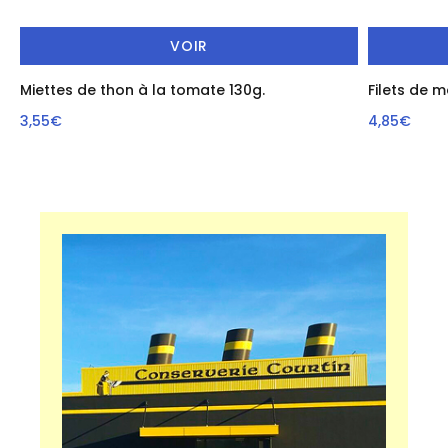
VOIR
Miettes de thon à la tomate 130g.
Filets de 
3,55€
4,85€