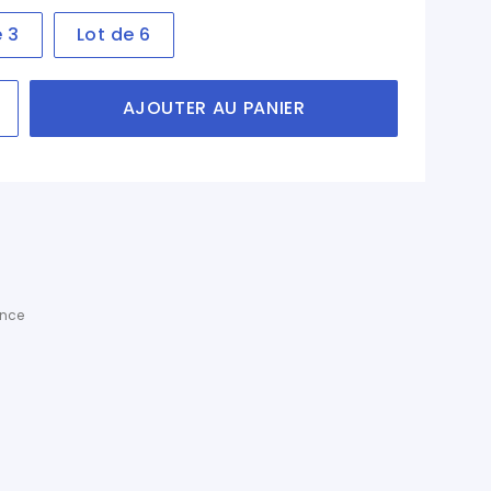
e 3
Lot de 6
AJOUTER AU PANIER
ance