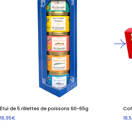
Étui de 5 rillettes de poissons 60-65g
Cof
16,95€
18,
AJOUTER AU PANIER