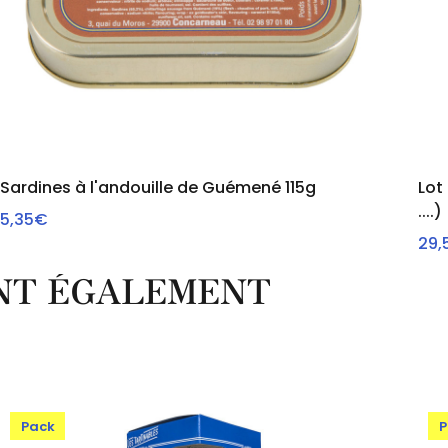
Sardines à l'andouille de Guémené 115g
Lot
....)
5,35€
VOIR
29,
ONT ÉGALEMENT
Pack
P