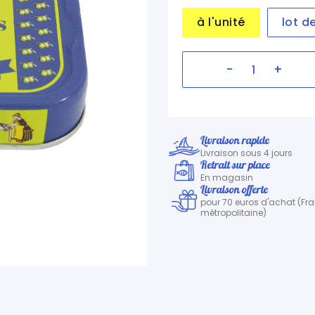
à l'unité
lot d
-
+
Livraison rapide
Livraison sous 4 jours
Retrait sur place
En magasin
Livraison offerte
pour 70 euros d'achat (Fr
métropolitaine)