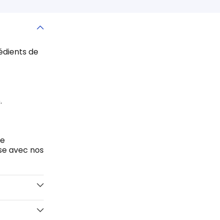
rédients de
e.
ne
use avec nos