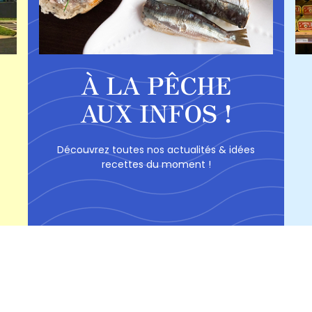
À LA PÊCHE
AUX INFOS !
Découvrez toutes nos actualités & idées
recettes du moment !