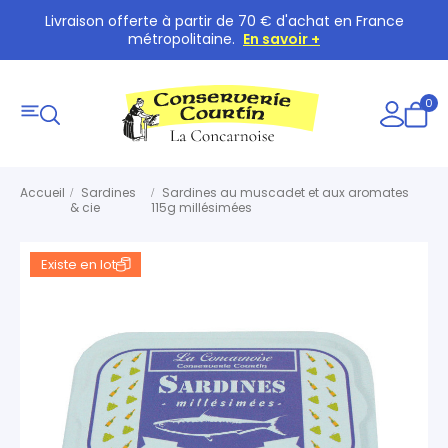
Livraison offerte à partir de 70 € d'achat en France
métropolitaine.
En savoir +
0
Accueil
Sardines
Sardines au muscadet et aux aromates
& cie
115g millésimées
Existe en lot