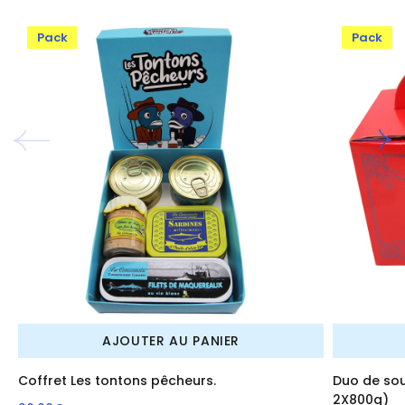
Pack
Pack
AJOUTER AU PANIER
Coffret Les tontons pêcheurs.
Duo de sou
2X800g)