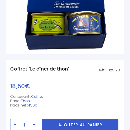
Coffret "Le dîner de thon"
Réf :
025128
18,50€
Contenant :
Coffret
Base :
Thon
Poids net :
450g
-
+
AJOUTER AU PANIER