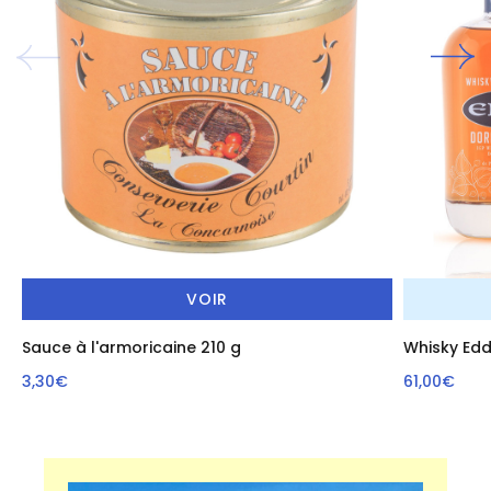
VOIR
Sauce à l'armoricaine 210 g
Whisky Edd
3,30€
61,00€