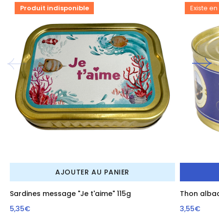
Produit indisponible
Existe en 
AJOUTER AU PANIER
Sardines message "Je t'aime" 115g
Thon albac
5,35€
3,55€